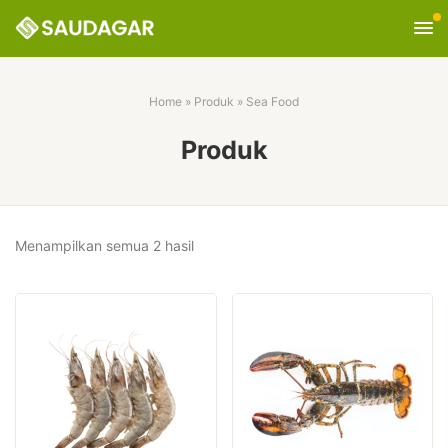
Home
»
Produk
»
Sea Food
Produk
Diurutkan
Menampilkan semua 2 hasil
menurut
yang
terbaru