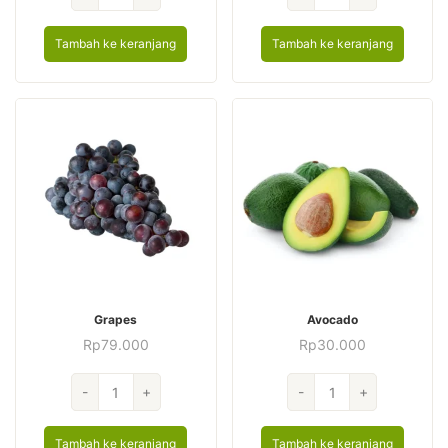
Sweet
Mandarin
Corn
Orange
Tambah ke keranjang
Tambah ke keranjang
Grapes
Avocado
Rp
79.000
Rp
30.000
Kuantitas
Kuantitas
-
+
-
+
Grapes
Avocado
Tambah ke keranjang
Tambah ke keranjang