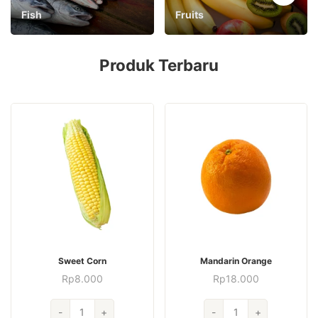
Fish
Fruits
Produk Terbaru
Sweet Corn
Mandarin Orange
Rp
8.000
Rp
18.000
Kuantitas
Kuantitas
-
+
-
+