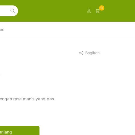
0
es
Bagikan
l
dengan rasa manis yang pas
anjang