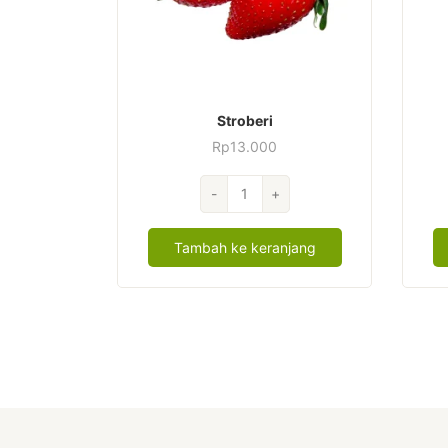
Stroberi
Rp
13.000
Kuantitas
-
+
Stroberi
Tambah ke keranjang