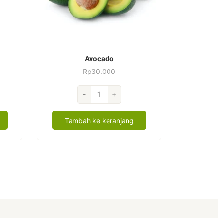
Avocado
Rp
30.000
Kuantitas
-
+
Avocado
Tambah ke keranjang