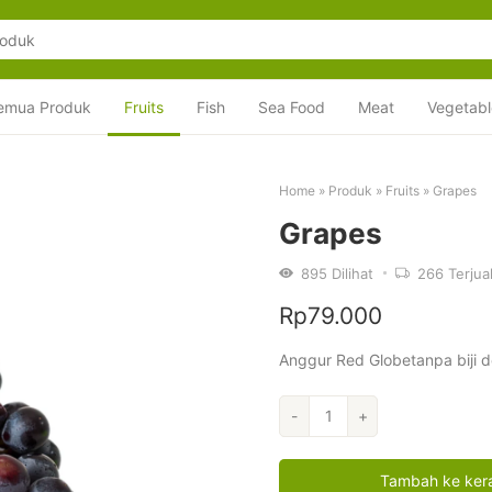
emua Produk
Fruits
Fish
Sea Food
Meat
Vegetabl
Home
»
Produk
»
Fruits
»
Grapes
Grapes
895
Dilihat
266
Terjua
Rp
79.000
Anggur Red Globetanpa biji 
Kuantitas
-
+
Grapes
Tambah ke ker