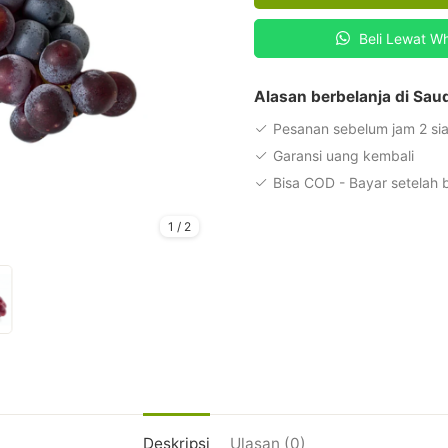
Beli Lewat W
Alasan berbelanja di Sa
Pesanan sebelum jam 2 sia
Garansi uang kembali
Bisa COD - Bayar setelah
1
/
2
Deskripsi
Ulasan (0)