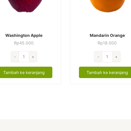
Washington Apple
Mandarin Orange
Rp
45.000
Rp
18.000
Kuantitas
Kuantitas
-
+
-
+
Washington
Mandarin
Apple
Orange
Tambah ke keranjang
Tambah ke keranjang